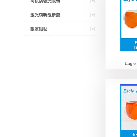
司机防强光眼镜
激光窃听阻断膜
眼罩眼贴
Eagle