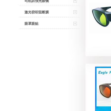
司机防强光眼镜
激光窃听阻断膜
眼罩眼贴