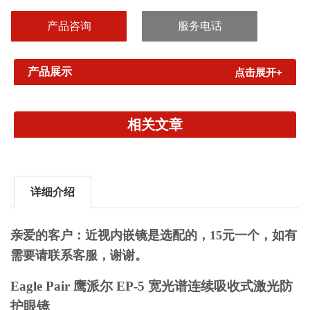
T%=30》进口吸波纳米材料与PC合成，进口品质，国产价格，高性
价比》吸收式防护, 防护各类特定波段的激光和强光》镜片经加硬强
产品咨询
服务电话
化，具防冲击...
产品展示
点击展开+
相关文章
详细介绍
亲爱的客户：近视内嵌镜是选配的，15元一个，如有
需要请联系客服，谢谢。
Eagle Pair 鹰派尔 EP-5 宽光谱连续吸收式激光防
护眼镜