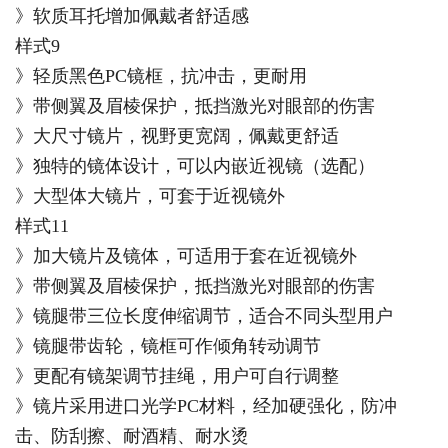
》软质耳托增加佩戴者舒适感
样式9
》轻质黑色PC镜框，抗冲击，更耐用
》带侧翼及眉棱保护，抵挡激光对眼部的伤害
》大尺寸镜片，视野更宽阔，佩戴更舒适
》独特的镜体设计，可以内嵌近视镜（选配）
》大型体大镜片，可套于近视镜外
样式11
》加大镜片及镜体，可适用于套在近视镜外
》带侧翼及眉棱保护，抵挡激光对眼部的伤害
》镜腿带三位长度伸缩调节，适合不同头型用户
》镜腿带齿轮，镜框可作倾角转动调节
》更配有镜架调节挂绳，用户可自行调整
》镜片采用进口光学PC材料，经加硬强化，防冲
击、防刮擦、耐酒精、耐水烫