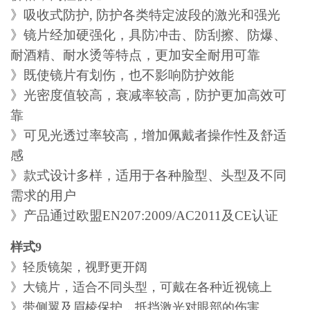
》吸收式防护, 防护各类特定波段的激光和强光
》镜片经加硬强化，具防冲击、防刮擦、防爆、
耐酒精、耐水烫等特点，更加安全耐用可靠
》既使镜片有划伤，也不影响防护效能
》光密度值较高，衰减率较高，防护更加高效可
靠
》可见光透过率较高，增加佩戴者操作性及舒适
感
》款式设计多样，适用于各种脸型、头型及不同
需求的用户
》产品通过欧盟EN207:2009/AC2011及CE认证
样式9
》轻质镜架，视野更开阔
》大镜片，适合不同头型，可戴在各种近视镜上
》带侧翼及眉棱保护，抵挡激光对眼部的伤害