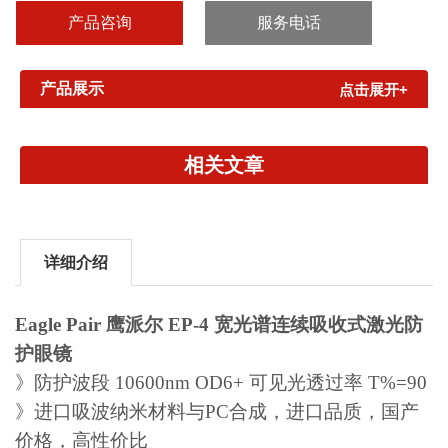
酒精、耐水烫等特点，更加安全耐用可靠》既使镜片有划伤，也不
产品咨询
服务电话
影响防护...
产品展示
点击展开+
相关文章
详细介绍
Eagle Pair 鹰派尔 EP-4 宽光谱连续吸收式激光防
护眼镜
》防护波段 10600nm OD6+ 可见光透过率 T%=90
》进口吸波纳米材料与PC合成，进口品质，国产
价格，高性价比